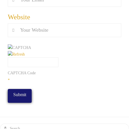
Website
CAPTCHA Code
*
Search