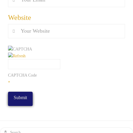
Website
CAPTCHA Code
*
Search